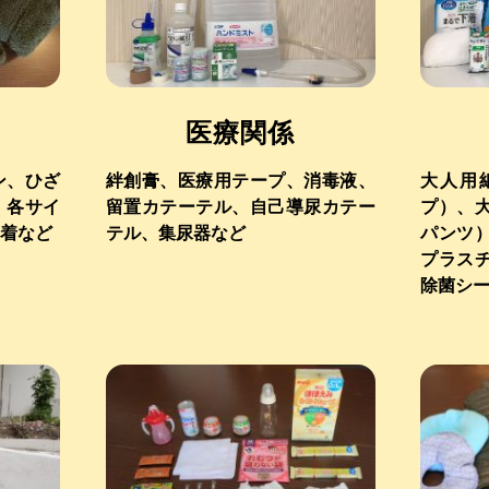
医療関係
ン、ひざ
絆創膏、医療用テープ、消毒液、
大人用
、各サイ
留置カテーテル、自己導尿カテー
プ）、
着など
テル、集尿器など
パンツ
プラス
除菌シ